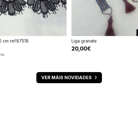
0 cm ref.87518
Liga granate
20,00€
ns
VER MÁIS NOVIDADES