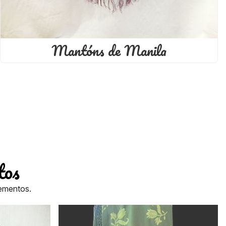
Mantóns de Manila
tos
lementos.