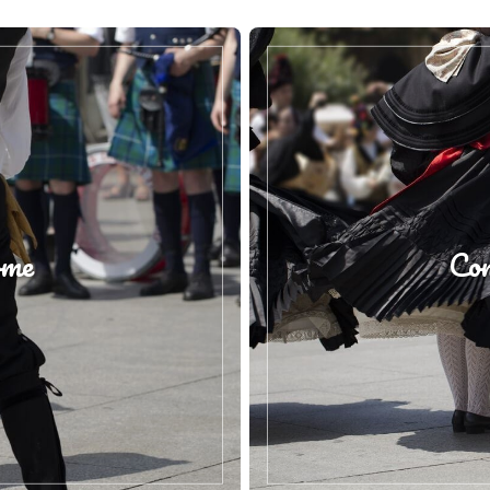
ome
Com