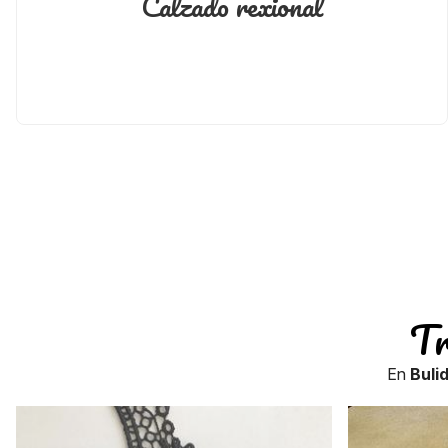
Calzado rexional
Tr
En
Buli