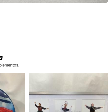
a
mplementos.