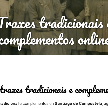
Traxes tradicionais 
complementos onlin
 traxes tradicionais e compleme
radicional
e complementos en
Santiago de Compostela
, a