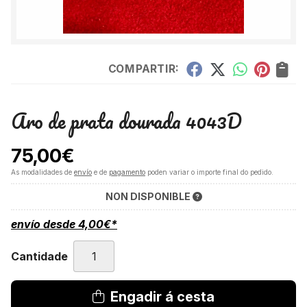
COMPARTIR:
Aro de prata dourada 4043D
75,00
€
As modalidades de
envío
e de
pagamento
poden variar o importe final do pedido.
NON DISPONIBLE
envío desde
4,00
€
*
Cantidade
Engadir á cesta