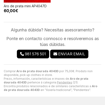
Aro de prata mini AP4047D
60,00€
Algunha dúbida? Necesitas asesoramento?
Ponte en contacto connosco e resolveremos as
túas dúbidas.
981 576 501
ENVIAR EMAIL
Comprar
Aro de prata dourada 4043D
por
75,00
€
. Produto non
disponible, pick up clothes in store.
Prezo, información, características e imaxes de
Aro de prata
dourada 4043D
pertence á categoria
Pendentes
(21).
Encontra produtos relacionados e de similares características a
Aro
de prata dourada 4043D
en "Xoiería tradicional", "Pendentes".