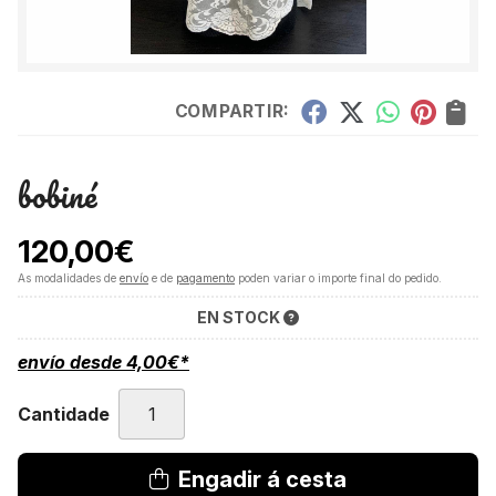
COMPARTIR:
bobiné
120,00
€
As modalidades de
envío
e de
pagamento
poden variar o importe final do pedido.
EN STOCK
envío desde
4,00
€
*
Cantidade
Engadir á cesta