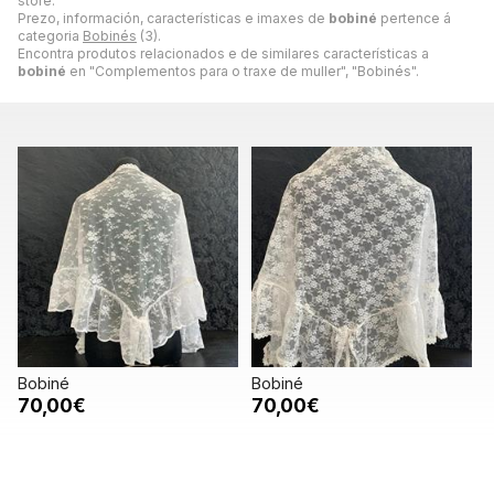
store.
Prezo, información, características e imaxes de
bobiné
pertence á
categoria
Bobinés
(3).
Encontra produtos relacionados e de similares características a
bobiné
en "Complementos para o traxe de muller", "Bobinés".
Bobiné
Bobiné
70,00€
70,00€