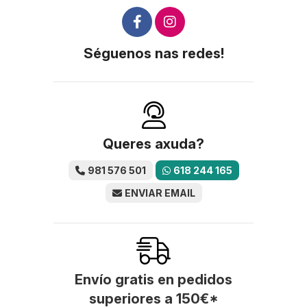
Séguenos nas redes!
Queres axuda?
981 576 501
618 244 165
ENVIAR EMAIL
Envío gratis en pedidos
superiores a
150
€
*