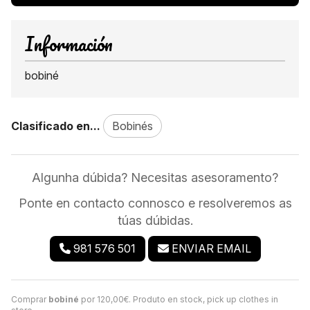
Información
bobiné
Clasificado en...
Bobinés
Algunha dúbida? Necesitas asesoramento?
Ponte en contacto connosco e resolveremos as
túas dúbidas.
981 576 501
ENVIAR EMAIL
Comprar
bobiné
por
120,00
€
. Produto en stock, pick up clothes in