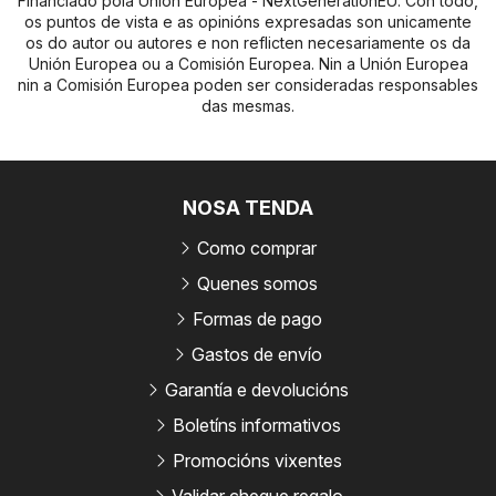
Financiado pola Unión Europea - NextGenerationEU. Con todo,
os puntos de vista e as opinións expresadas son unicamente
os do autor ou autores e non reflicten necesariamente os da
Unión Europea ou a Comisión Europea. Nin a Unión Europea
nin a Comisión Europea poden ser consideradas responsables
das mesmas.
NOSA TENDA
Como comprar
Quenes somos
Formas de pago
Gastos de envío
Garantía e devolucións
Boletíns informativos
Promocións vixentes
Validar cheque regalo