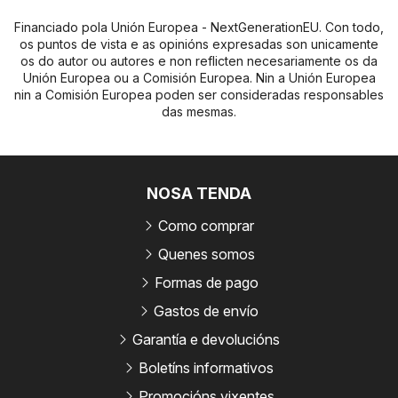
Financiado pola Unión Europea - NextGenerationEU. Con todo,
os puntos de vista e as opinións expresadas son unicamente
os do autor ou autores e non reflicten necesariamente os da
Unión Europea ou a Comisión Europea. Nin a Unión Europea
nin a Comisión Europea poden ser consideradas responsables
das mesmas.
NOSA TENDA
Como comprar
Quenes somos
Formas de pago
Gastos de envío
Garantía e devolucións
Boletíns informativos
Promocións vixentes