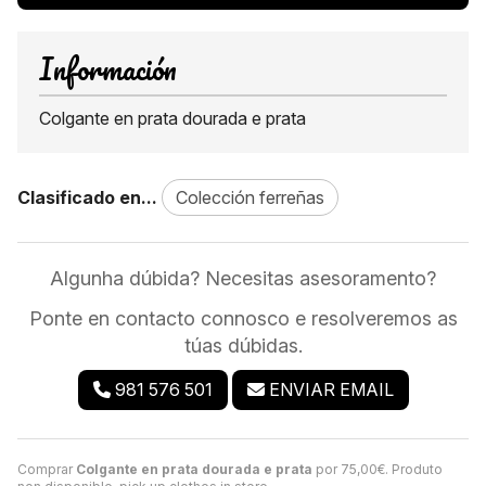
Información
Colgante en prata dourada e prata
Clasificado en...
Colección ferreñas
Algunha dúbida? Necesitas asesoramento?
Ponte en contacto connosco e resolveremos as
túas dúbidas.
981 576 501
ENVIAR EMAIL
Comprar
Colgante en prata dourada e prata
por
75,00
€
. Produto