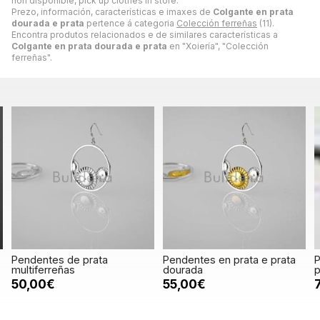
non disponible, pick up clothes in store.
Prezo, información, características e imaxes de
Colgante en prata
dourada e prata
pertence á categoria
Colección ferreñas
(11).
Encontra produtos relacionados e de similares características a
Colgante en prata dourada e prata
en "Xoiería", "Colección
ferreñas".
Pendentes de prata
Pendentes en prata e prata
P
multiferreñas
dourada
p
50,00€
55,00€