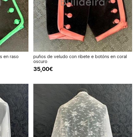
s en raso
puños de veludo con ribete e botóns en coral
oscuro
35,00€