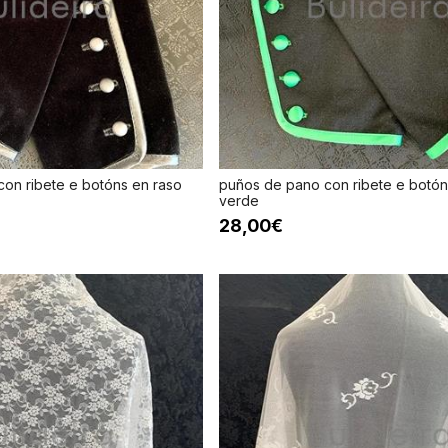
on ribete e botóns en raso
puños de pano con ribete e botón
verde
28,00€