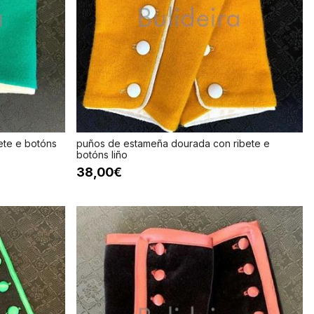
ete e botóns
puños de estameña dourada con ribete e
botóns liño
38,00€