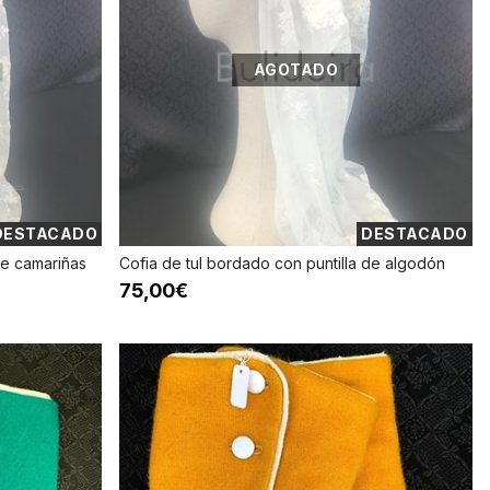
AGOTADO
DESTACADO
DESTACADO
de camariñas
Cofia de tul bordado con puntilla de algodón
75,00€