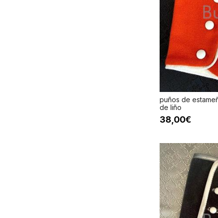
puños de estameñ
de liño
38,00€