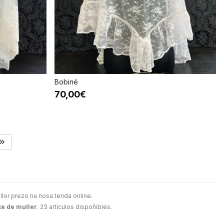
Bobiné
70,00€
lor prezo na nosa tenda online.
e de muller
. 23 artículos dispoñibles.