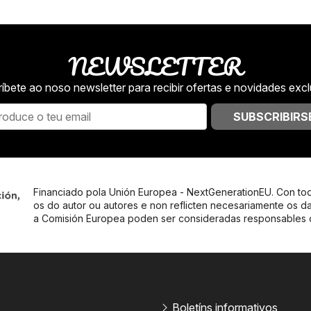
NEWSLETTER
íbete ao noso newsletter para recibir ofertas e novidades excl
SUBSCRIBIRS
Financiado pola Unión Europea - NextGenerationEU. Con tod
os do autor ou autores e non reflicten necesariamente os d
a Comisión Europea poden ser consideradas responsables
Boletíns informativos