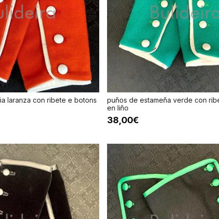
a laranza con ribete e botons
puños de estameña verde con rib
en liño
38,00€