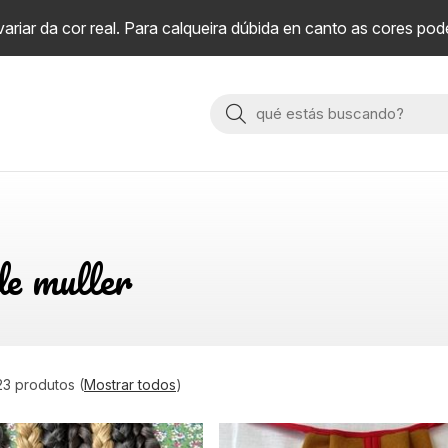
riar da cor real. Para calqueira dúbida en canto as cores pod
Buscar
de muller
23 produtos
(
Mostrar todos
)