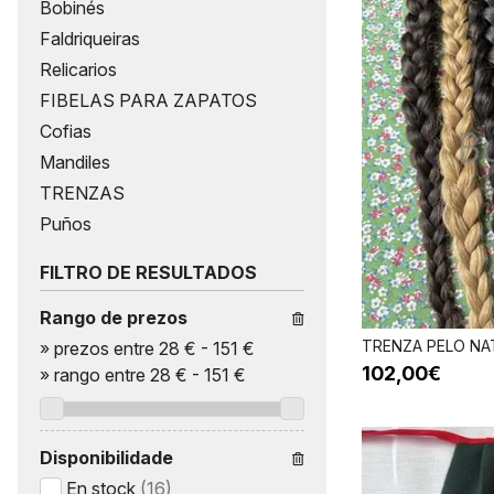
Bobinés
Faldriqueiras
Relicarios
FIBELAS PARA ZAPATOS
Cofias
Mandiles
TRENZAS
Puños
FILTRO DE RESULTADOS
Rango de prezos
TRENZA PELO NA
»
prezos entre 28 €
-
151 €
102,00€
»
rango entre
28
€
-
151
€
Disponibilidade
En stock
(16)