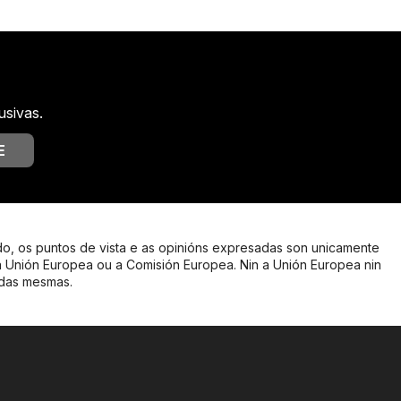
usivas.
E
o, os puntos de vista e as opinións expresadas son unicamente
a Unión Europea ou a Comisión Europea. Nin a Unión Europea nin
 das mesmas.