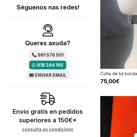
Séguenos nas redes!
Queres axuda?
981 576 501
618 244 165
Cofia de tul bord
ENVIAR EMAIL
75,00€
Envío gratis en pedidos
superiores a
150
€
*
consulta as condicións