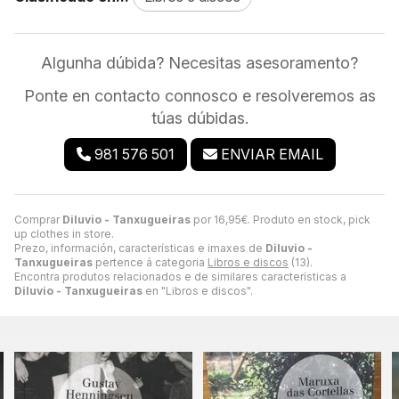
Algunha dúbida? Necesitas asesoramento?
Ponte en contacto connosco e resolveremos as
túas dúbidas.
981 576 501
ENVIAR EMAIL
Comprar
Diluvio - Tanxugueiras
por
16,95
€
. Produto en stock, pick
up clothes in store.
Prezo, información, características e imaxes de
Diluvio -
Tanxugueiras
pertence á categoria
Libros e discos
(13).
Encontra produtos relacionados e de similares características a
Diluvio - Tanxugueiras
en "Libros e discos".