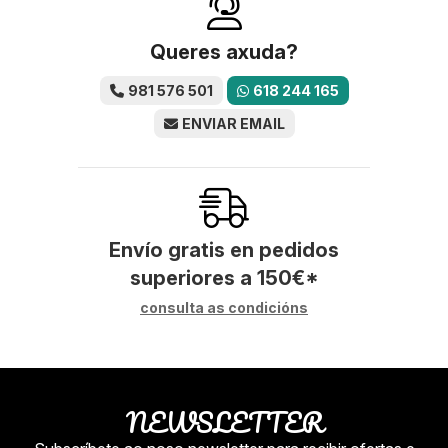
Queres axuda?
981 576 501
618 244 165
ENVIAR EMAIL
Envío gratis en pedidos
superiores a
150
€
*
consulta as condicións
NEWSLETTER