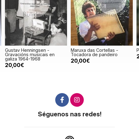
Gustav Henningsen -
Maruxa das Cortellas -
P
Gravacións musicais en
Tocadora de pandeiro
galiza 1964-1968
20,00€
20,00€
Séguenos nas redes!