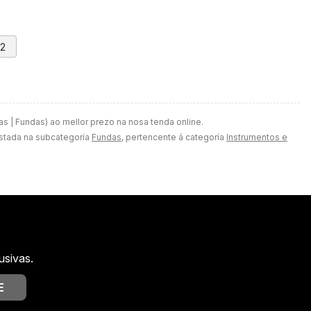
2
s | Fundas) ao mellor prezo na nosa tenda online.
listada na subcategoría
Fundas
, pertencente á categoría
Instrumentos e
usivas.
E