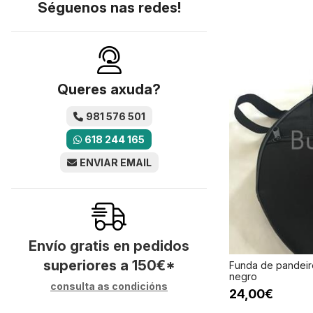
Séguenos nas redes!
Queres axuda?
981 576 501
618 244 165
ENVIAR EMAIL
Envío gratis en pedidos
superiores a
150
€
*
Funda de pandeir
negro
consulta as condicións
24,00€