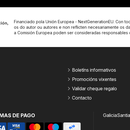
Financiado pola Unión Europea - NextGenerationEU. Con tod
os do autor ou autores e non reflicten necesariamente os d
a Comisión Europea poden ser consideradas responsables
Boletíns informativos
Promocións vixentes
Validar cheque regalo
Contacto
MAS DE PAGO
Galicia
Santi