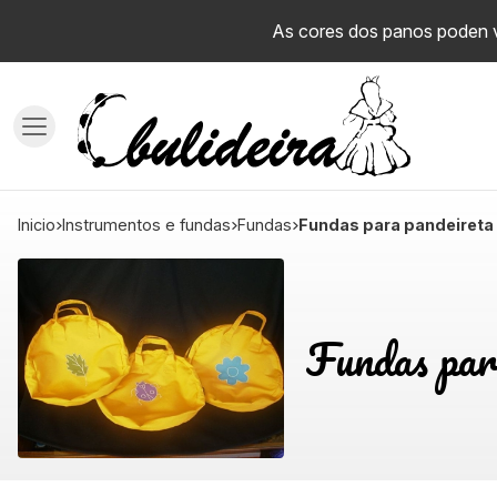
As cores dos panos poden va
inicio
instrumentos e fundas
fundas
Fundas para pandeireta
Fundas par