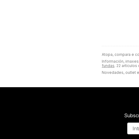
Atopa, compara e c
Información, imaxes,
fundas
. 22 artículos
Novedades, outlet e
Subscr