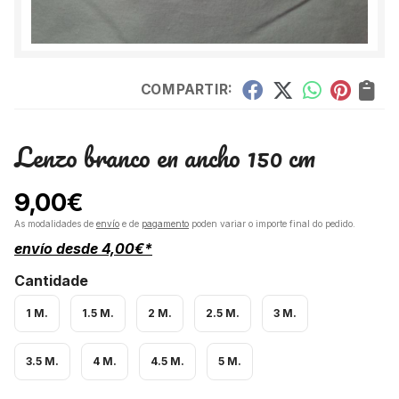
COMPARTIR:
Lenzo branco en ancho 150 cm
9,00
€
As modalidades de
envío
e de
pagamento
poden variar o importe final do pedido.
envío desde
4,00
€
*
Cantidade
1 M.
1.5 M.
2 M.
2.5 M.
3 M.
3.5 M.
4 M.
4.5 M.
5 M.