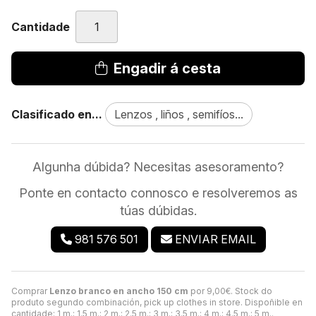
Cantidade
Engadir á cesta
Clasificado en...
Lenzos , liños , semifíos...
Algunha dúbida? Necesitas asesoramento?
Ponte en contacto connosco e resolveremos as
túas dúbidas.
981 576 501
ENVIAR EMAIL
Comprar
Lenzo branco en ancho 150 cm
por
9,00
€
. Stock do
produto segundo combinación, pick up clothes in store. Dispoñible en
cantidade: 1 m.; 1.5 m.; 2 m.; 2.5 m.; 3 m.; 3.5 m.; 4 m.; 4.5 m.; 5 m..