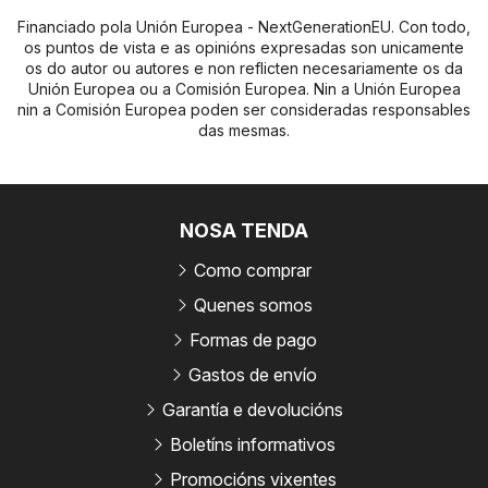
Financiado pola Unión Europea - NextGenerationEU. Con todo,
os puntos de vista e as opinións expresadas son unicamente
os do autor ou autores e non reflicten necesariamente os da
Unión Europea ou a Comisión Europea. Nin a Unión Europea
nin a Comisión Europea poden ser consideradas responsables
das mesmas.
NOSA TENDA
Como comprar
Quenes somos
Formas de pago
Gastos de envío
Garantía e devolucións
Boletíns informativos
Promocións vixentes