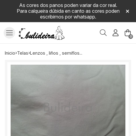
As cores dos panos poden variar da cor real.
Para calqueira dúbida en canto as cores poden
escribirnos por whatsapp.
Buscar
0
inicio
telas
lenzos , liños , semifíos...