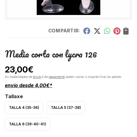
COMPARTIR:
Media corta con lycra 126
23,00
€
As modalidades de
envío
e de
pagamento
poden variar o importe final do pedido.
envío desde
4,00
€
*
Tallaxe
TALLA 4 (35-36)
TALLA 5 (37-38)
TALLA 6 (39-40-41)