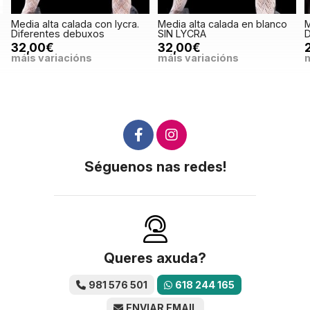
alada con lycra.
Media alta calada en blanco
Media corta cal
debuxos
SIN LYCRA
Diferentes deb
32,00€
23,00€
cións
máis variacións
máis variació
Séguenos nas redes!
Queres axuda?
981 576 501
618 244 165
ENVIAR EMAIL