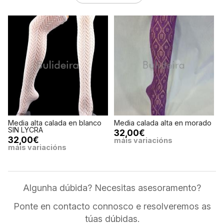
edia alta calada en blanco
Media calada alta en morado
Medi
IN LYCRA
32,00€
28,
32,00€
máis variacións
máis
áis variacións
Algunha dúbida? Necesitas asesoramento?
Ponte en contacto connosco e resolveremos as
túas dúbidas.