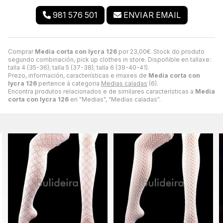
981 576 501
ENVIAR EMAIL
Comprar
Media corta con lycra 126
por
23,00
€
. Stock do produto
segundo combinación, pick up clothes in store. Dispoñible en tallaxe:
talla 4 (35-36); talla 5 (37-38); talla 6 (39-40-41).
Prezo, información, características e imaxes de
Media corta con
lycra 126
pertence á categoria
Medias caladas
(6).
Encontra produtos relacionados e de similares características a
Media
corta con lycra 126
en "Medias", "Medias caladas".