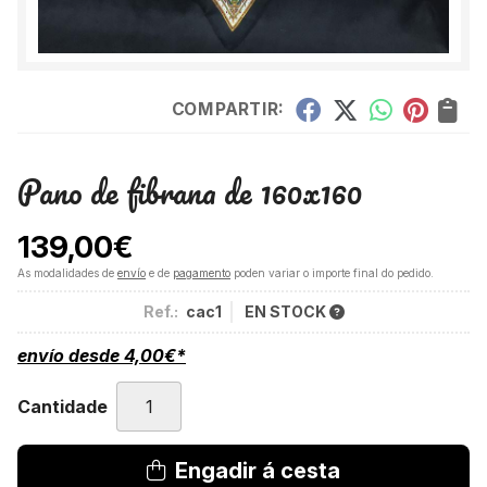
COMPARTIR:
Pano de fibrana de 160x160
139,00
€
As modalidades de
envío
e de
pagamento
poden variar o importe final do pedido.
Ref.:
cac1
EN STOCK
envío desde
4,00
€
*
Cantidade
Engadir á cesta