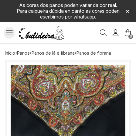
As cores dos panos poden variar da cor real.
Para calqueira dúbida en canto as cores poden
escribirnos por whatsapp.
Buscar
0
inicio
panos
panos de lá e fibrana
panos de fibrana