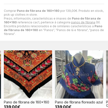
Comprar
Pano de fibrana de 160x160
por
139,00
€
. Produto en stock,
pick up clothes in store.
Prezo, información, características e imaxes de
Pano de fibrana de
160x160
referencia cac1, pertence á categoria
panos de fibrana
(9).
Encontra produtos relacionados e de similares características a
Pano
de fibrana de 160x160
en "Panos", "Panos de lá e fibrana", "panos de
fibrana".
Pano de fibrana de 160x160
Pano de fibrana floreado azul
P
G
139,00€
139,00€