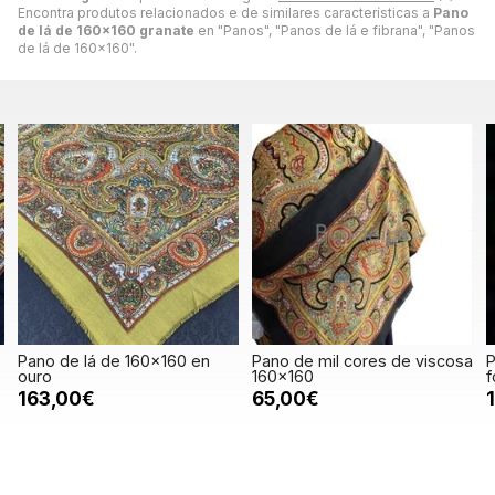
Encontra produtos relacionados e de similares características a
Pano
de lá de 160x160 granate
en "Panos", "Panos de lá e fibrana", "Panos
de lá de 160x160".
Pano de lá de 160x160 en
Pano de mil cores de viscosa
P
ouro
160x160
f
163,00€
65,00€