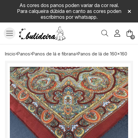
As cores dos panos poden variar da cor real.
Para calqueira dúbida en canto as cores poden
escribirnos por whatsapp.
Buscar
0
inicio
panos
panos de lá e fibrana
panos de lá de 160x160