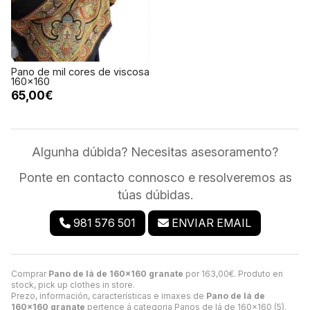
Pano de mil cores de viscosa
160x160
65,00€
Algunha dúbida? Necesitas asesoramento?
Ponte en contacto connosco e resolveremos as
túas dúbidas.
981 576 501
ENVIAR EMAIL
Comprar
Pano de lá de 160x160 granate
por
163,00
€
. Produto en
stock, pick up clothes in store.
Prezo, información, características e imaxes de
Pano de lá de
160x160 granate
pertence á categoria
Panos de lá de 160x160
(5).