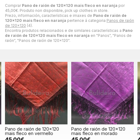
Comprar
Pano de raión de 120x120 mais fleco en naranja
por
45,00
€
. Produto non disponible, pick up clothes in store.
Prezo, información, características e imaxes de
Pano de raión de
120x120 mais fleco en naranja
pertence á categoria
Panos de raión
de 120x120
(4).
Encontra produtos relacionados e de similares características a
Pano
de raión de 120x120 mais fleco en naranja
en "Panos", "Panos de
raión", "Panos de raión de 120x120".
Pano de raión de 120x120
Pano de raión de 120x120
P
mais fleco en vermello
mais fleco en morado
m
45,00€
45,00€