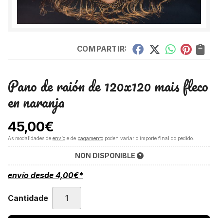
COMPARTIR:
Pano de raión de 120x120 mais fleco
en naranja
45,00
€
As modalidades de
envío
e de
pagamento
poden variar o importe final do pedido.
NON DISPONIBLE
envío desde
4,00
€
*
Cantidade