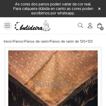
As cores dos panos poden variar da cor real.
Para calqueira dúbida en canto as cores poden
escribirnos por whatsapp.
Buscar
0
inicio
panos
panos de raión
panos de raión de 120x120