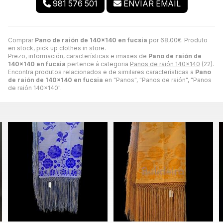
981 576 501
ENVIAR EMAIL
Comprar
Pano de raión de 140x140 en fucsia
por
68,00
€
. Produto
en stock, pick up clothes in store.
Prezo, información, características e imaxes de
Pano de raión de
140x140 en fucsia
pertence á categoria
Panos de raión 140x140
(22).
Encontra produtos relacionados e de similares características a
Pano
de raión de 140x140 en fucsia
en "Panos", "Panos de raión", "Panos
de raión 140x140".