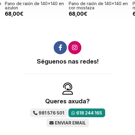
n
Pano de raión de 140x140 en
Pano de raión de 140x140 en
P
azulon
cor mostaza
m
68,00€
68,00€
Séguenos nas redes!
Queres axuda?
981 576 501
618 244 165
ENVIAR EMAIL