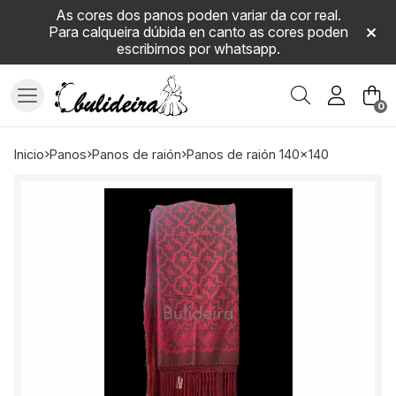
As cores dos panos poden variar da cor real.
Para calqueira dúbida en canto as cores poden
escribirnos por whatsapp.
Buscar
0
inicio
panos
panos de raión
panos de raión 140x140