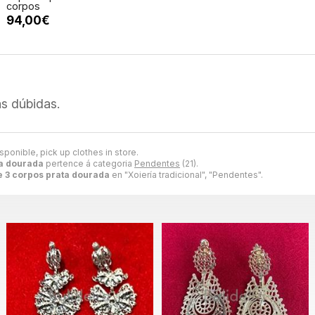
corpos
94,00€
s dúbidas.
sponible, pick up clothes in store.
ta dourada
pertence á categoria
Pendentes
(21).
 3 corpos prata dourada
en "Xoiería tradicional", "Pendentes".