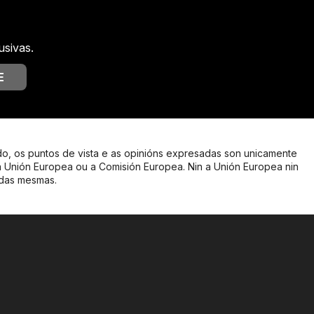
usivas.
E
o, os puntos de vista e as opinións expresadas son unicamente
a Unión Europea ou a Comisión Europea. Nin a Unión Europea nin
 das mesmas.