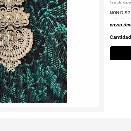
As modalidade
NON DISP
envío de
Cantida