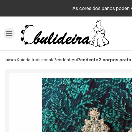
As cores dos panos poden va
inicio
xoiería tradicional
pendentes
Pendente 3 corpos prat