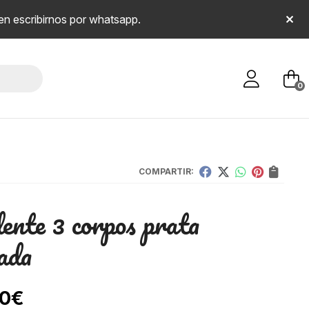
en escribirnos por whatsapp.
0
COMPARTIR:
ente 3 corpos prata
ada
00
€