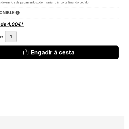
s de
envío
e de
pagamento
poden variar o importe final do pedido.
ONIBLE
sde
4,00
€
*
de
Engadir á cesta