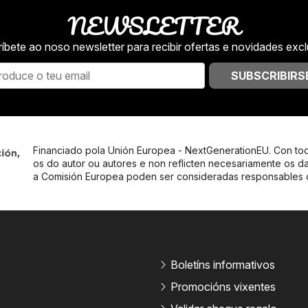
NEWSLETTER
íbete ao noso newsletter para recibir ofertas e novidades excl
SUBSCRIBIRS
Financiado pola Unión Europea - NextGenerationEU. Con tod
os do autor ou autores e non reflicten necesariamente os d
a Comisión Europea poden ser consideradas responsables
Boletíns informativos
Promocións vixentes