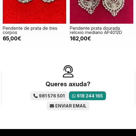
Pendente de prata de tres
Pendente prata dourada
corpos
reloxio mediano AP4012D
65,00€
162,00€
Queres axuda?
981 576 501
618 244 165
ENVIAR EMAIL